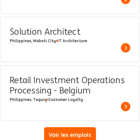
Show 
Solution Architect
Philippines, Makati City
IT Architecture
Show 
Retail Investment Operations
Processing - Belgium
Philippines, Taguig
Customer Loyalty
Show 
Voir les emplois