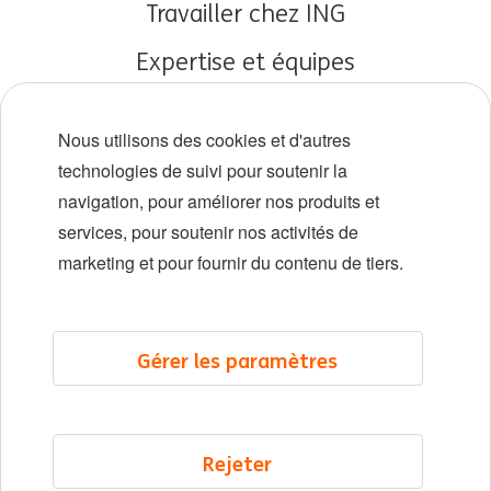
Travailler chez ING
Expertise et équipes
Débuts de carrière
Nous utilisons des cookies et d'autres
Diversité et inclusion
technologies de suivi pour soutenir la
navigation, pour améliorer nos produits et
Localisations
services, pour soutenir nos activités de
Événements
marketing et pour fournir du contenu de tiers.
LinkedIn
X
YouTube
Gérer les paramètres
©2026 ING
Rejeter
Plan du site