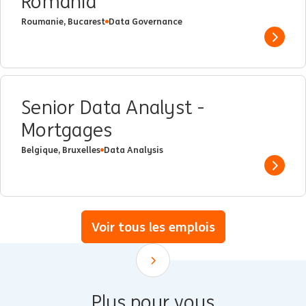
Romania
Roumanie, Bucarest
Data Governance
Show 
Senior Data Analyst -
Mortgages
Belgique, Bruxelles
Data Analysis
Show 
Voir tous les emplois
Scroll down
Plus pour vous