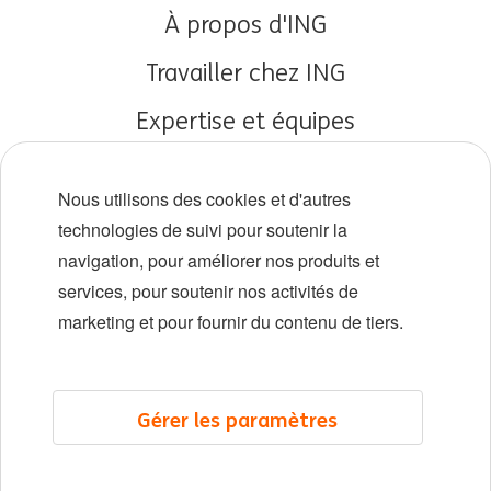
À propos d'ING
Travailler chez ING
Expertise et équipes
Débuts de carrière
Nous utilisons des cookies et d'autres
Diversité et inclusion
technologies de suivi pour soutenir la
navigation, pour améliorer nos produits et
Localisations
services, pour soutenir nos activités de
Événements
marketing et pour fournir du contenu de tiers.
LinkedIn
X
YouTube
Gérer les paramètres
©2026 ING