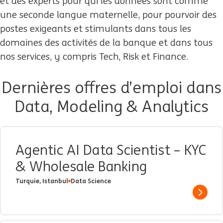
et des experts pour qui les données sont comme
une seconde langue maternelle, pour pourvoir des
postes exigeants et stimulants dans tous les
domaines des activités de la banque et dans tous
nos services, y compris Tech, Risk et Finance.
Dernières offres d’emploi dans
Data, Modeling & Analytics
Agentic AI Data Scientist – KYC
& Wholesale Banking
Turquie, Istanbul
Data Science
Show 