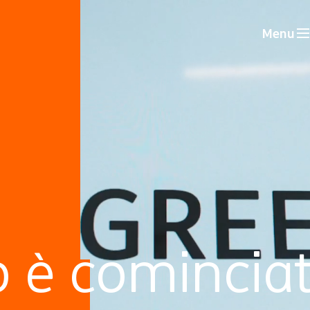
Menu
o è cominciat