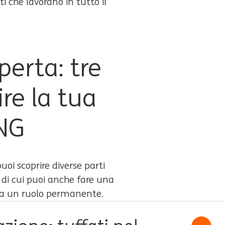
 che lavorano in tutto il
perta: tre
ire la tua
ING
puoi scoprire diverse parti
, di cui puoi anche fare una
e a un ruolo permanente.