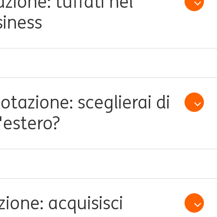
zione: tuffati nel
Open /
siness
tazione: sceglierai di
Open /
'estero?
zione: acquisisci
Open /