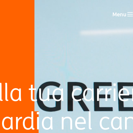
Menu
alla tua carrie
uardia nel ca