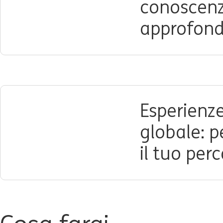
conoscenz
approfondi
Esperienz
globale: p
il tuo perc