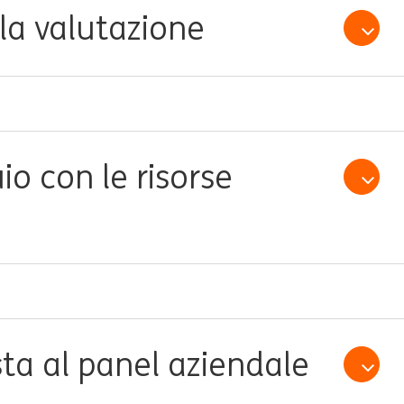
 la valutazione
Open /
io con le risorse
Open /
ista al panel aziendale
Open /