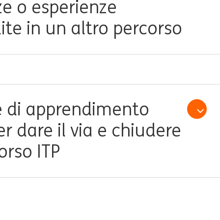
e o esperienze
te in un altro percorso
e di apprendimento
Open /
er dare il via e chiudere
orso ITP