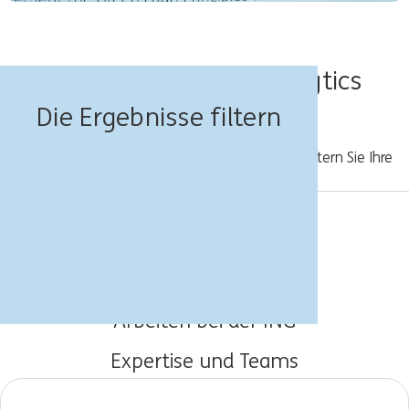
Data, Modelling & Analytics
Anzeigen
Die Ergebnisse filtern
Bitte erfassen Sie eine neue Suche, oder erweitern Sie Ihre
Suchkriterien.
Jobs für Dich
Über die ING
Arbeiten bei der ING
Expertise und Teams
Young Talents