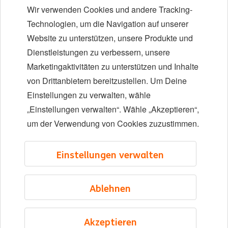
Wir verwenden Cookies und andere Tracking-
Vielfalt und Inklusion
Technologien, um die Navigation auf unserer
Website zu unterstützen, unsere Produkte und
Standorte
Dienstleistungen zu verbessern, unsere
Veranstaltungen
Marketingaktivitäten zu unterstützen und Inhalte
von Drittanbietern bereitzustellen. Um Deine
Einstellungen zu verwalten, wähle
LinkedIn
X
YouTube
„Einstellungen verwalten“. Wähle „Akzeptieren“,
um der Verwendung von Cookies zuzustimmen.
©2026 ING
Einstellungen verwalten
Sitemap
Datenschutzerklärung
Ablehnen
Cookie-Erklärung
Cookie management
Akzeptieren