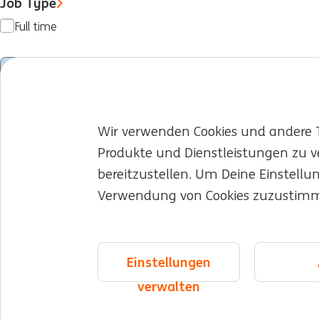
Job Type
Full time
Alles löschen
Wir verwenden Cookies und andere T
Produkte und Dienstleistungen zu v
Jobs für Dich
Arbeiten bei der ING
Young T
bereitzustellen. Um Deine Einstellu
Verwendung von Cookies zuzustim
Über die ING
Expertise und Teams
Vielfalt
©2026 ING
Sitemap
Datenschutzerklärung
Cookie-Erklärung
Coo
Einstellungen
verwalten