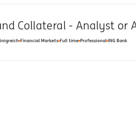
nd Collateral - Analyst or 
önigreich
Financial Markets
Full time
Professional
ING Bank