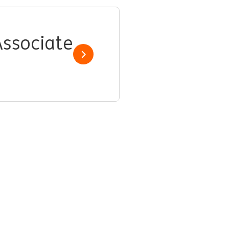
Associate
Show job