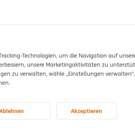
racking-Technologien, um die Navigation auf unser
erbessern, unsere Marketingaktivitäten zu unterstü
alents
Standorte
ngen zu verwalten, wähle „Einstellungen verwalten“
men.
 und Inklusion
Veranstaltungen
kie management
Ablehnen
Akzeptieren