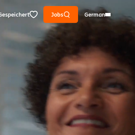
Suche mithilfe von Suchwörtern
Meinen Ort verwenden
Ort, Region oder PLZ
Gespeichert
Jobs
German
Close