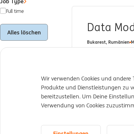
Job Type
Full time
Data Mod
Alles löschen
Bukarest, Rumänien
M
Wir verwenden Cookies und andere T
Produkte und Dienstleistungen zu v
Jobs für Dich
Arbeiten bei der ING
Young T
bereitzustellen. Um Deine Einstellu
Verwendung von Cookies zuzustim
Über die ING
Expertise und Teams
Vielfalt
©2026 ING
Sitemap
Datenschutzerklärung
Cookie-Erklärung
Coo
Einstellungen