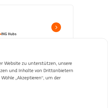
Show job
ING Hubs
er Website zu unterstützen, unsere
tzen und Inhalte von Drittanbietern
. Wähle „Akzeptieren“, um der
LinkedIn
X
YouTube