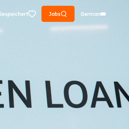
Suche mithilfe von Suchwörtern
Meinen Ort verwenden
Ort, Region oder PLZ
Gespeichert
Jobs
German
Close