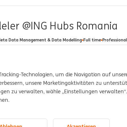
eler @ING Hubs Romania
eta Data Management & Data Modelling
Full time
Professional
racking-Technologien, um die Navigation auf unser
erbessern, unsere Marketingaktivitäten zu unterstü
alents
Standorte
ngen zu verwalten, wähle „Einstellungen verwalten“
men.
 und Inklusion
Veranstaltungen
kie management
Ablehnen
Akzeptieren