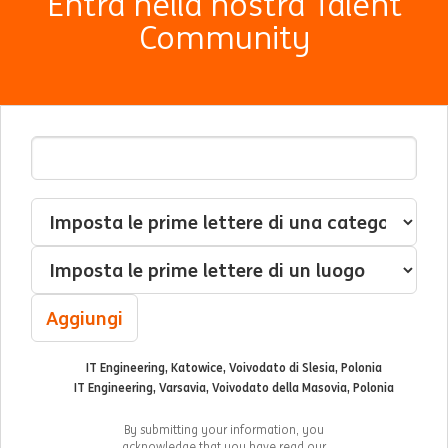
Entra nella nostra Talent
Community
Indirizzo Email
Interessato(a) a
Categoria
Luogo
Aggiungi
IT Engineering, Katowice, Voivodato di Slesia, Polonia
IT Engineering, Varsavia, Voivodato della Masovia, Polonia
By submitting your information, you
acknowledge that you have read our