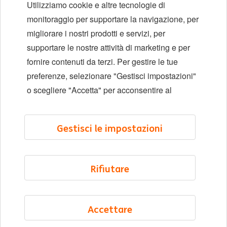
Utilizziamo cookie e altre tecnologie di
Diversità e inclusione
monitoraggio per supportare la navigazione, per
migliorare i nostri prodotti e servizi, per
Sedi
supportare le nostre attività di marketing e per
Eventi
fornire contenuti da terzi. Per gestire le tue
preferenze, selezionare "Gestisci impostazioni"
o scegliere "Accetta" per acconsentire al
LinkedIn
X
YouTube
Gestisci le impostazioni
©2026 ING
Mappa del sito
Rifiutare
Informativa sulla privacy
Informativa sui cookie
Accettare
Cookie management