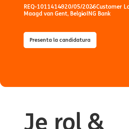
REQ-10114149
20/05/2026
Customer L
Maagd van Gent, Belgio
ING Bank
Presenta la candidatura
Je rol &