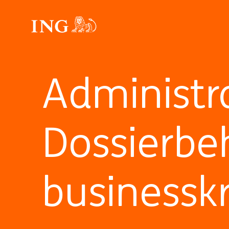
Administr
Dossierbe
businessk