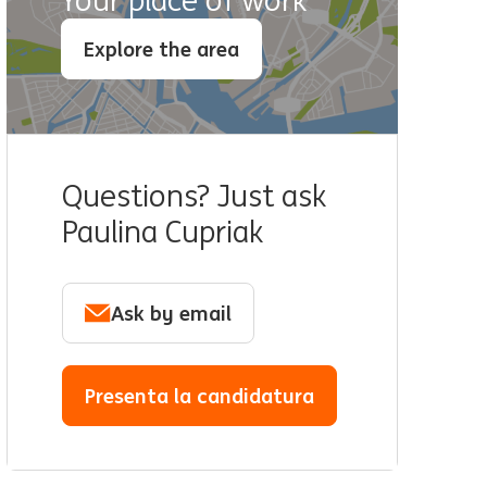
Your place of work
Explore the area
Questions? Just ask
Paulina Cupriak
Ask by email
Presenta la candidatura