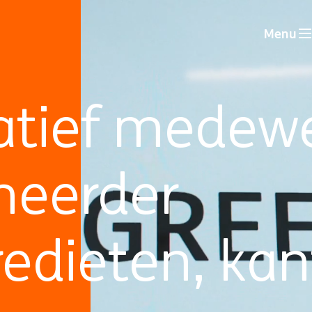
Menu
atief medewe
heerder
redieten, kan