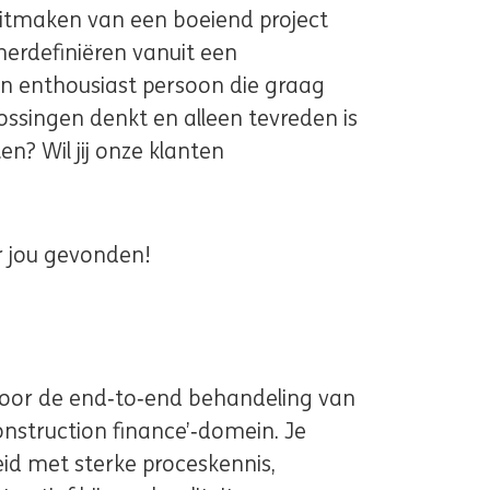
l uitmaken van een boeiend project
herdefiniëren vanuit een
en enthousiast persoon die graag
ossingen denkt en alleen tevreden is
n? Wil jij onze klanten
r jou gevonden!
voor de end‑to‑end behandeling van
nstruction finance’‑domein. Je
id met sterke proceskennis,