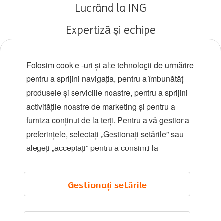
Lucrând la ING
Expertiză și echipe
Cariere timpurii
Folosim cookie -uri și alte tehnologii de urmărire
Diversitate și incluziune
pentru a sprijini navigația, pentru a îmbunătăți
produsele și serviciile noastre, pentru a sprijini
Locații
activitățile noastre de marketing și pentru a
Evenimente
furniza conținut de la terți. Pentru a vă gestiona
preferințele, selectați „Gestionați setările” sau
alegeți „acceptați” pentru a consimți la
LinkedIn
X
YouTube
Gestionați setările
©2026 ING
Hartă site