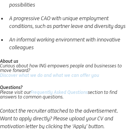
possibilities
A progressive CAO with unique employment
conditions, such as partner leave and diversity days
An informal working environment with innovative
colleagues
About us
Curious about how ING empowers people and businesses to
move forward?
Discover what we do and what we can offer you
(se deschide 
Questions?
Frequently Asked Questions
(se deschide într-
Please visit our
section to find
answers to common questions.
Contact the recruiter attached to the advertisement.
Want to apply directly? Please upload your CV and
motivation letter by clicking the ‘Apply’ button.