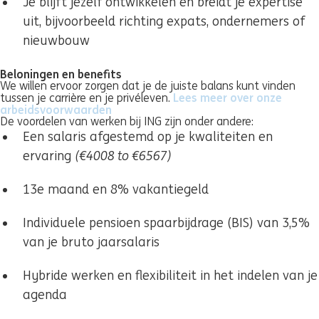
Je blijft jezelf ontwikkelen en breidt je expertise
uit, bijvoorbeeld richting expats, ondernemers of
nieuwbouw
Beloningen en benefits
We willen ervoor zorgen dat je de juiste balans kunt vinden
Lees meer over onze
tussen je carrière en je privéleven.
arbeidsvoorwaarden
(se deschide într-o fereastră nouă)
De voordelen van werken bij ING zijn onder andere:
Een salaris afgestemd op je kwaliteiten en
ervaring
(€4008 to €6567)
13e maand en 8% vakantiegeld
Individuele pensioen spaarbijdrage (BIS) van 3,5%
van je bruto jaarsalaris
Hybride werken en flexibiliteit in het indelen van je
agenda