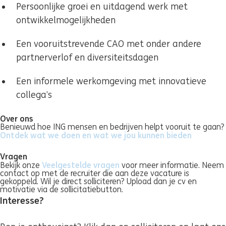
Persoonlijke groei en uitdagend werk met
ontwikkelmogelijkheden
Een vooruitstrevende CAO met onder andere
partnerverlof en diversiteitsdagen
Een informele werkomgeving met innovatieve
collega’s
Over ons
Benieuwd hoe ING mensen en bedrijven helpt vooruit te gaan?
Ontdek wat we doen en wat we jou kunnen bieden
(se desch
Vragen
Veelgestelde vragen
(se deschide într-o fereast
Bekijk onze
voor meer informatie. Neem
contact op met de recruiter die aan deze vacature is
gekoppeld. Wil je direct solliciteren? Upload dan je cv en
motivatie via de sollicitatiebutton.
Interesse?