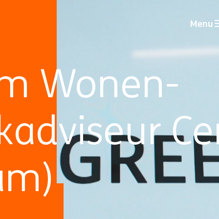
Menu
am Wonen-
adviseur Ce
am)