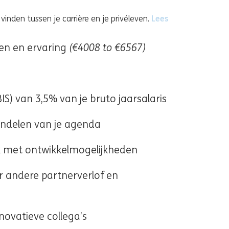
Lees
vinden tussen je carrière en je privéleven.
ew window)
(€4008 to €6567)
ten en ervaring
IS) van 3,5% van je bruto jaarsalaris
t indelen van je agenda
rk met ontwikkelmogelijkheden
 andere partnerverlof en
ovatieve collega’s