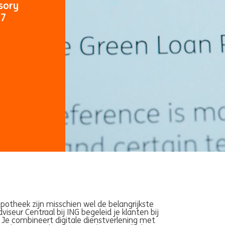
sory
67
potheek zijn misschien wel de belangrijkste
viseur Centraal bij ING begeleid je klanten bij
e combineert digitale dienstverlening met