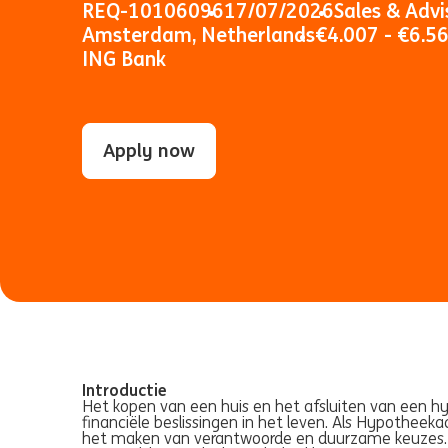
REQ-10106096
17/07/2026
Sales & Advi
Amsterdam, Netherlands
€4.007 - €6.5
ING Bank
Apply now
Introductie
Het kopen van een huis en het afsluiten van een hy
financiële beslissingen in het leven. Als Hypotheekad
het maken van verantwoorde en duurzame keuzes. J