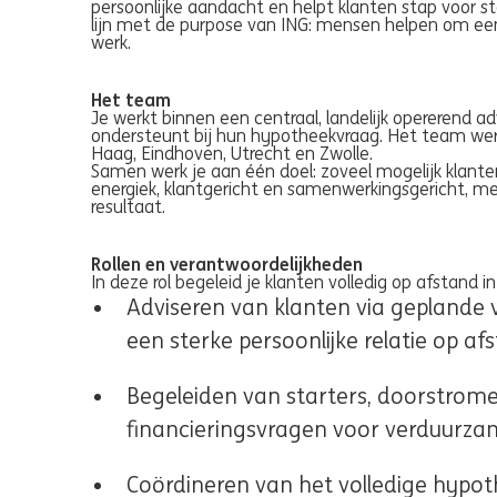
persoonlijke aandacht en helpt klanten stap voor st
lijn met de purpose van ING: mensen helpen om een 
werk.
Het team
Je werkt binnen een centraal, landelijk opererend a
ondersteunt bij hun hypotheekvraag. Het team wer
Haag, Eindhoven, Utrecht en Zwolle.
Samen werk je aan één doel: zoveel mogelijk klante
energiek, klantgericht en samenwerkingsgericht, met
resultaat.
Rollen en verantwoordelijkheden
In deze rol begeleid je klanten volledig op afstand 
Adviseren van klanten via geplande
een sterke persoonlijke relatie op af
Begeleiden van starters, doorstromer
financieringsvragen voor verduurza
Coördineren van het volledige hypot