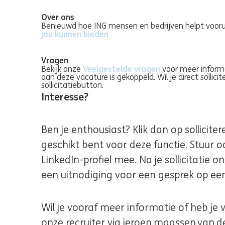
Over ons
Benieuwd hoe ING mensen en bedrijven helpt vooru
jou kunnen bieden
(opens in new window)
Vragen
Veelgestelde vragen
(opens in new w
Bekijk onze
voor meer informa
aan deze vacature is gekoppeld. Wil je direct sollici
sollicitatiebutton.
Interesse?
Ben je enthousiast? Klik dan op sollicite
geschikt bent voor deze functie. Stuur oo
LinkedIn-profiel mee. Na je sollicitatie o
een uitnodiging voor een gesprek op e
Wil je vooraf meer informatie of heb j
onze recruiter via jeroen.maassen.van.