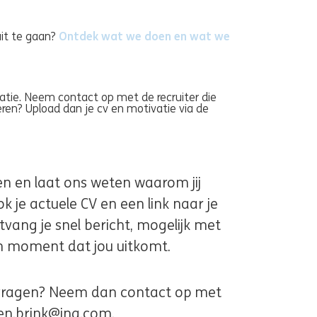
Ontdek wat we doen en wat we
it te gaan?
indow)
tie. Neem contact op met de recruiter die
teren? Upload dan je cv en motivatie via de
ren en laat ons weten waarom jij
k je actuele CV en een link naar je
ntvang je snel bericht, mogelijk met
en moment dat jou uitkomt.
e vragen? Neem dan contact op met
den.brink@ing.com.