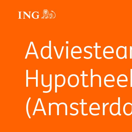
Advieste
Hypotheek
(Amsterd