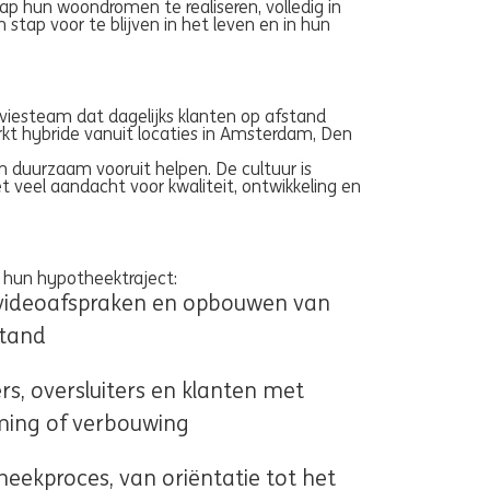
ap hun woondromen te realiseren, volledig in
stap voor te blijven in het leven en in hun
dviesteam dat dagelijks klanten op afstand
kt hybride vanuit locaties in Amsterdam, Den
n duurzaam vooruit helpen. De cultuur is
 veel aandacht voor kwaliteit, ontwikkeling en
in hun hypotheektraject:
 videoafspraken en opbouwen van
stand
s, oversluiters en klanten met
ming of verbouwing
heekproces, van oriëntatie tot het