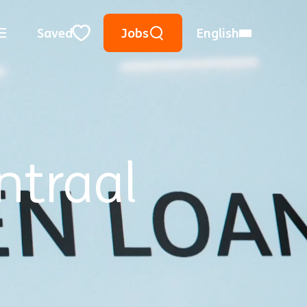
Keyword Search
Use Location
City, State, or ZIP
Saved
Jobs
English
Close
ntraal