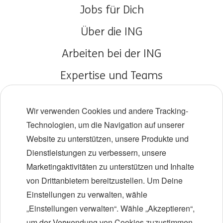
Jobs für Dich
Über die ING
Arbeiten bei der ING
Expertise und Teams
Young Talents
Wir verwenden Cookies und andere Tracking-
Vielfalt und Inklusion
Technologien, um die Navigation auf unserer
Website zu unterstützen, unsere Produkte und
Standorte
Dienstleistungen zu verbessern, unsere
Veranstaltungen
Marketingaktivitäten zu unterstützen und Inhalte
von Drittanbietern bereitzustellen. Um Deine
Einstellungen zu verwalten, wähle
LinkedIn
X
YouTube
„Einstellungen verwalten“. Wähle „Akzeptieren“,
um der Verwendung von Cookies zuzustimmen.