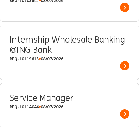
REQ-10103641
08/07/2026
Show 
Internship Wholesale Banking
@ING Bank
REQ-10119613
08/07/2026
Show 
Service Manager
REQ-10114046
08/07/2026
Show 