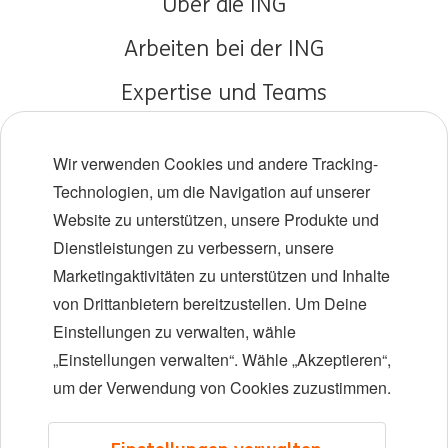
Über die ING
Arbeiten bei der ING
Expertise und Teams
Young Talents
Wir verwenden Cookies und andere Tracking-
Vielfalt und Inklusion
Technologien, um die Navigation auf unserer
Website zu unterstützen, unsere Produkte und
Standorte
Dienstleistungen zu verbessern, unsere
Veranstaltungen
Marketingaktivitäten zu unterstützen und Inhalte
von Drittanbietern bereitzustellen. Um Deine
Einstellungen zu verwalten, wähle
LinkedIn
X
YouTube
„Einstellungen verwalten“. Wähle „Akzeptieren“,
um der Verwendung von Cookies zuzustimmen.
©2026 ING