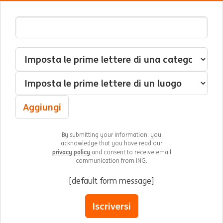
Indirizzo Email
Interessato(a) a
Categoria
Luogo
Aggiungi
By submitting your information, you
acknowledge that you have read our
privacy policy
and consent to receive email
communication from ING.
[default form message]
Iscriversi