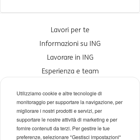
Lavori per te
Informazioni su ING
Lavorare in ING
Esperienza e team
Carriere iniziali
Utilizziamo cookie e altre tecnologie di
Diversità e inclusione
monitoraggio per supportare la navigazione, per
migliorare i nostri prodotti e servizi, per
Sedi
supportare le nostre attività di marketing e per
Eventi
fornire contenuti da terzi. Per gestire le tue
preferenze, selezionare "Gestisci impostazioni"