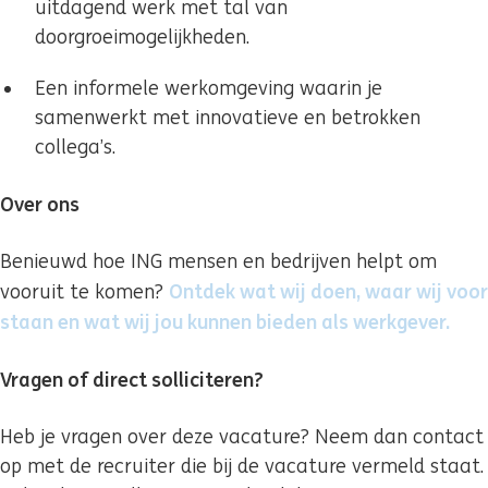
uitdagend werk met tal van
doorgroeimogelijkheden.
Een informele werkomgeving waarin je
samenwerkt met innovatieve en betrokken
collega’s.
Over ons
Benieuwd hoe ING mensen en bedrijven helpt om
Ontdek wat wij doen, waar wij voor
vooruit te komen?
staan en wat wij jou kunnen bieden als werkgever.
(si 
Vragen of direct solliciteren?
Heb je vragen over deze vacature? Neem dan contact
op met de recruiter die bij de vacature vermeld staat.