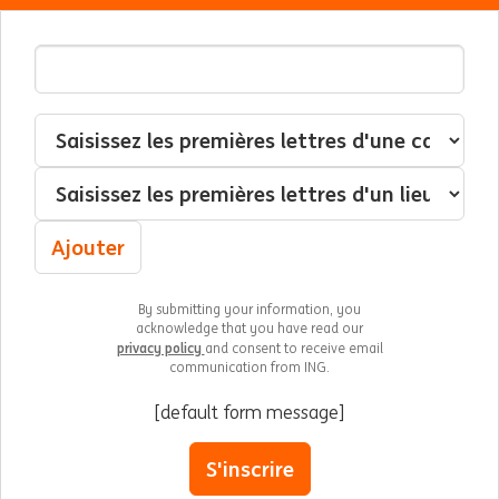
Adresse email
Interessé(e) par
Catégorie
Localisation
Ajouter
By submitting your information, you
acknowledge that you have read our
privacy policy
and consent to receive email
communication from ING.
[default form message]
S'inscrire