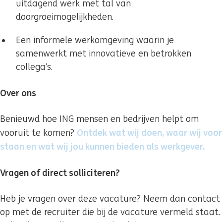
uitdagend werk met tal van
doorgroeimogelijkheden.
Een informele werkomgeving waarin je
samenwerkt met innovatieve en betrokken
collega’s.
Over ons
Benieuwd hoe ING mensen en bedrijven helpt om
Ontdek wat wij doen, waar wij voor
vooruit te komen?
staan en wat wij jou kunnen bieden als werkgever.
(ouv
Vragen of direct solliciteren?
Heb je vragen over deze vacature? Neem dan contact
op met de recruiter die bij de vacature vermeld staat.