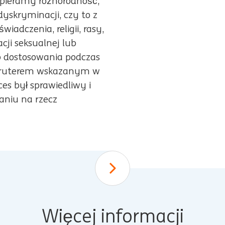
spieramy różnorodność,
dyskryminacji, czy to z
iadczenia, religii, rasy,
cji seksualnej lub
ub dostosowania podczas
rekruterem wskazanym w
es był sprawiedliwy i
aniu na rzecz
Scroll down
Więcej informacji