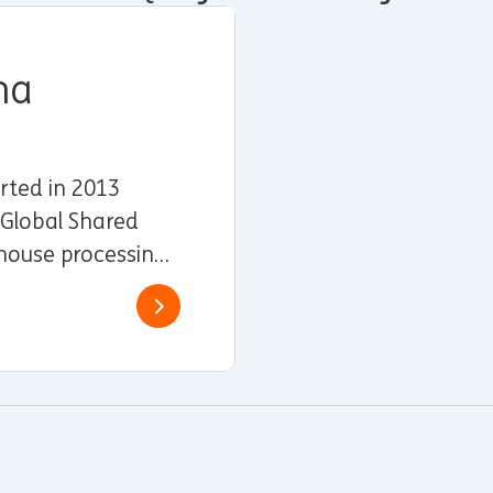
na
arted in 2013
Global Shared
-house processing
arkets, lending,
ervices (TFS) to
le Banking