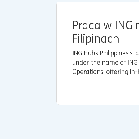
Praca w ING 
Filipinach
ING Hubs Philippines st
under the name of ING 
Operations, offering in
services for financial m
and trade and finance s
some of ING’s Wholesa
branches in Asia.