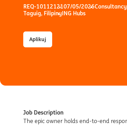
REQ-10112121
07/05/2026
Consultancy
Taguig, Filipiny
ING Hubs
Aplikuj
Job Description
The epic owner holds end-to-end responsi