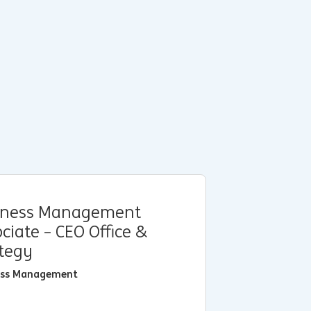
iness Management
ciate – CEO Office &
ategy
ess Management