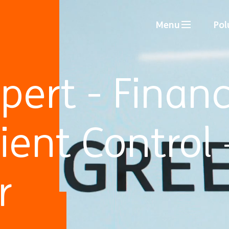
Menu
Pol
pert - Financ
ient Control
r