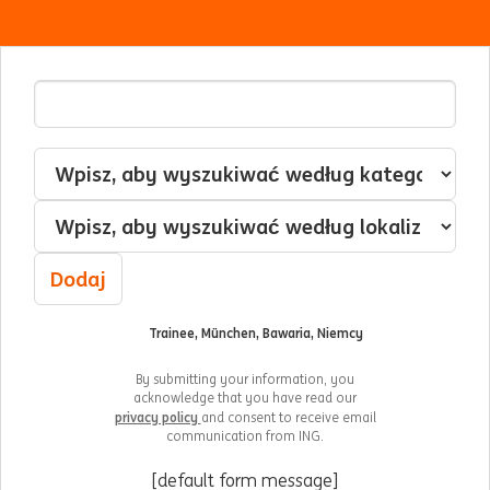
Adres e-mail
Jestem zainteresowany/-a
Kategoria
Lokalizacja
Dodaj
Trainee, München, Bawaria, Niemcy
By submitting your information, you
acknowledge that you have read our
privacy policy
and consent to receive email
communication from ING.
[default form message]