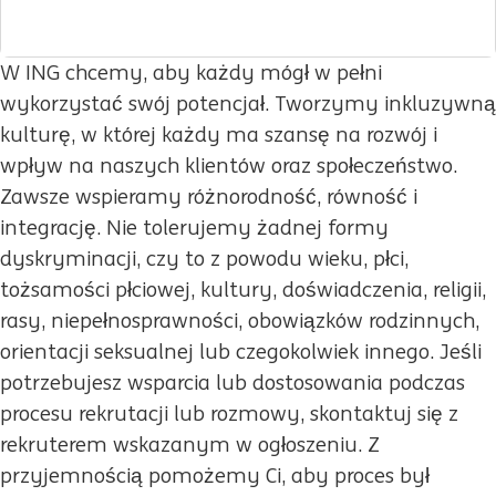
W ING chcemy, aby każdy mógł w pełni
wykorzystać swój potencjał. Tworzymy inkluzywną
kulturę, w której każdy ma szansę na rozwój i
wpływ na naszych klientów oraz społeczeństwo.
Zawsze wspieramy różnorodność, równość i
integrację. Nie tolerujemy żadnej formy
dyskryminacji, czy to z powodu wieku, płci,
tożsamości płciowej, kultury, doświadczenia, religii,
rasy, niepełnosprawności, obowiązków rodzinnych,
orientacji seksualnej lub czegokolwiek innego. Jeśli
potrzebujesz wsparcia lub dostosowania podczas
procesu rekrutacji lub rozmowy, skontaktuj się z
rekruterem wskazanym w ogłoszeniu. Z
przyjemnością pomożemy Ci, aby proces był