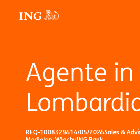
Agente in 
Lombardi
REQ-10083295
14/05/2025
Sales & Advi
Mediolan, Włochy
ING Bank