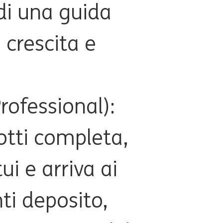
di una guida
 crescita e
rofessional):
otti completa,
i e arriva ai
nti deposito,