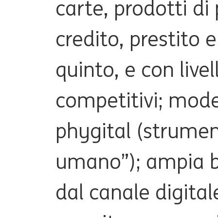
carte, prodotti di
credito, prestito e
quinto, e con livel
competitivi; model
phygital (strumen
umano”); ampia ba
dal canale digital