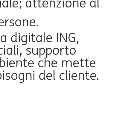
ale; attenzione al
ersone.
a digitale ING,
ali, supporto
biente che mette
isogni del cliente.