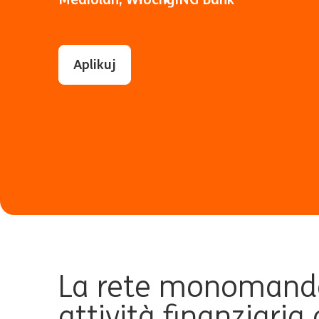
Aplikuj
L
a rete monomandat
attività finanziaria 