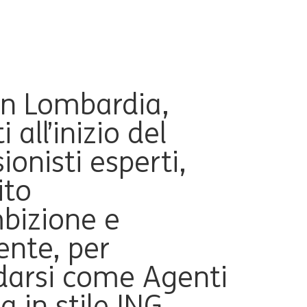
in Lombardia,
 all’inizio del
ionisti esperti,
ito
mbizione e
ente, per
idarsi come Agenti
a in stile ING.