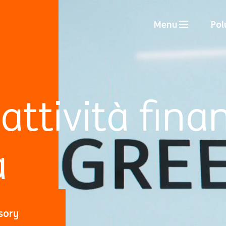
Menu
Pol
attività finan
a
sory