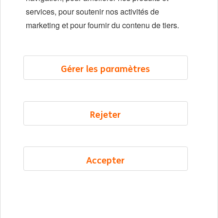
Localisations
services, pour soutenir nos activités de
Événements
marketing et pour fournir du contenu de tiers.
LinkedIn
X
YouTube
Gérer les paramètres
©2026 ING
Rejeter
Plan du site
Déclaration de confidentialité
Déclaration sur les cookies
Accepter
Cookie management
French
Menu
Enregistré
Emplois