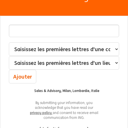
Adresse email
Interessé(e) par
Catégorie
Localisation
Ajouter
Sales & Advisory, Milan, Lombardie, Italie
By submitting your information, you
acknowledge that you have read our
privacy policy
and consent to receive email
communication from ING.