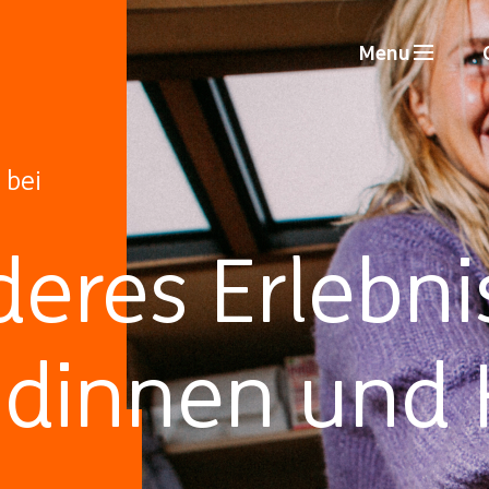
Menu
 bei
eres Erlebni
ndinnen und