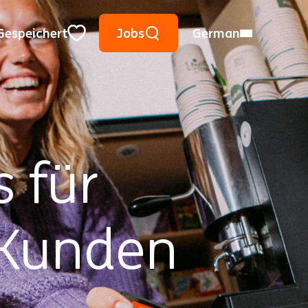
Suche mithilfe von Suchwörtern
Meinen Ort verwenden
Ort, Region oder PLZ
Gespeichert
Jobs
German
Close
s für
 Kunden