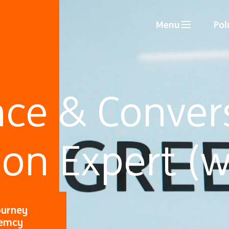
Menu
Pol
ce & Conver
ion Expert (
ourney
iemcy