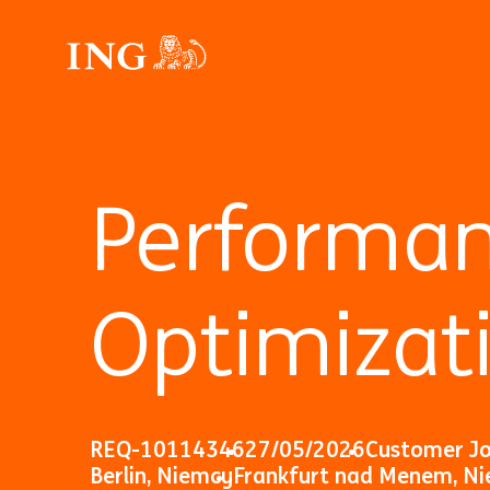
Performan
Optimizat
REQ-10114346
27/05/2026
Customer J
Berlin, Niemcy
Frankfurt nad Menem, N