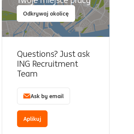
Twoje miejsce pracy
Odkrywaj okolicę
Questions? Just ask
ING Recruitment
Team
Ask by email
Aplikuj