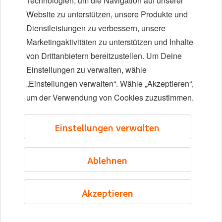
Technologien, um die Navigation auf unserer
Website zu unterstützen, unsere Produkte und
Standorte
Dienstleistungen zu verbessern, unsere
Veranstaltungen
Marketingaktivitäten zu unterstützen und Inhalte
von Drittanbietern bereitzustellen. Um Deine
Einstellungen zu verwalten, wähle
LinkedIn
X
YouTube
„Einstellungen verwalten“. Wähle „Akzeptieren“,
um der Verwendung von Cookies zuzustimmen.
©2026 ING
Einstellungen verwalten
Sitemap
Datenschutzerklärung
Ablehnen
Cookie-Erklärung
Cookie management
Akzeptieren
German