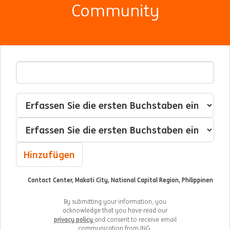
Community
E-Mail-Adresse
Interessensschwerpunkte
Kategorie
Ort
Hinzufügen
Contact Center, Makati City, National Capital Region, Philippinen
By submitting your information, you
acknowledge that you have read our
privacy policy
and consent to receive email
communication from ING.