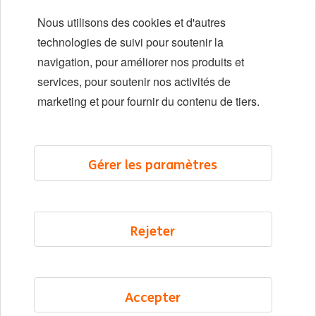
Débuts de carrière
Nous utilisons des cookies et d'autres
Diversité et inclusion
technologies de suivi pour soutenir la
navigation, pour améliorer nos produits et
Localisations
services, pour soutenir nos activités de
Événements
marketing et pour fournir du contenu de tiers.
LinkedIn
X
YouTube
Gérer les paramètres
©2026 ING
Rejeter
Plan du site
Déclaration de confidentialité
Déclaration sur les cookies
Accepter
Cookie management