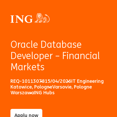
Oracle Database
Developer – Financial
Markets
REQ-10113078
15/04/2026
IT Engineering
Katowice, Pologne
Varsovie, Pologne
Warszawa
ING Hubs
Apply now