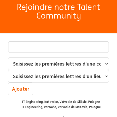
Rejoindre notre Talent
Community
Adresse email
Interessé(e) par
Catégorie
Localisation
Ajouter
IT Engineering, Katowice, Voïvodie de Silésie, Pologne
IT Engineering, Varsovie, Voïvodie de Mazovie, Pologne