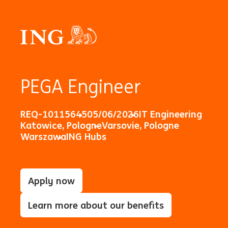
PEGA Engineer
REQ-10115645
05/06/2026
IT Engineering
Katowice, Pologne
Varsovie, Pologne
Warszawa
ING Hubs
Apply now
Learn more about our benefits