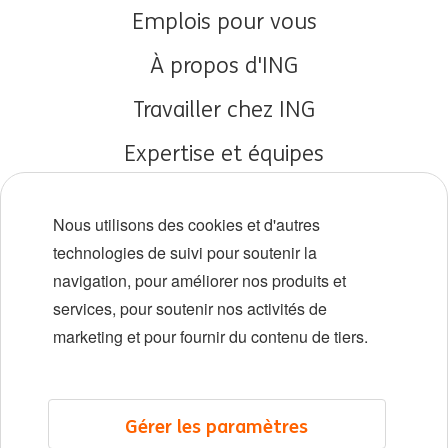
Emplois pour vous
À propos d'ING
Travailler chez ING
Expertise et équipes
Débuts de carrière
Nous utilisons des cookies et d'autres
Diversité et inclusion
technologies de suivi pour soutenir la
navigation, pour améliorer nos produits et
Localisations
services, pour soutenir nos activités de
Événements
marketing et pour fournir du contenu de tiers.
LinkedIn
X
YouTube
Gérer les paramètres