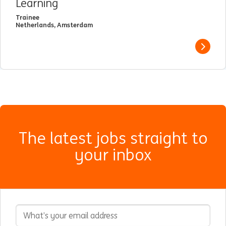
Learning
Trainee
Netherlands, Amsterdam
View j
The latest jobs straight to
your inbox
Email Address