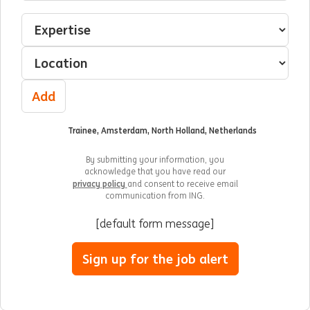
Interested In
Select an expertise
Select a location
Add
Trainee, Amsterdam, North Holland, Netherlands
By submitting your information, you
acknowledge that you have read our
privacy policy
and consent to receive email
communication from ING.
[default form message]
Sign up for the job alert