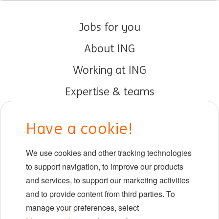
Jobs for you
About ING
Working at ING
Expertise & teams
Early careers
Have a cookie!
DIB at ING
We use cookies and other tracking technologies
Locations
to support navigation, to improve our products
Events
and services, to support our marketing activities
and to provide content from third parties. To
manage your preferences, select