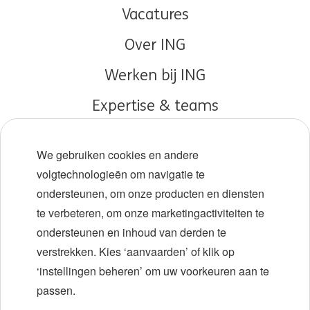
Vacatures
Over ING
Werken bij ING
Expertise & teams
Early careers
We gebruiken cookies en andere
Diversiteit en inclusie
volgtechnologieën om navigatie te
ondersteunen, om onze producten en diensten
Locaties
te verbeteren, om onze marketingactiviteiten te
Evenementen
ondersteunen en inhoud van derden te
verstrekken. Kies ‘aanvaarden’ of klik op
‘instellingen beheren’ om uw voorkeuren aan te
LinkedIn
X
YouTube
passen.